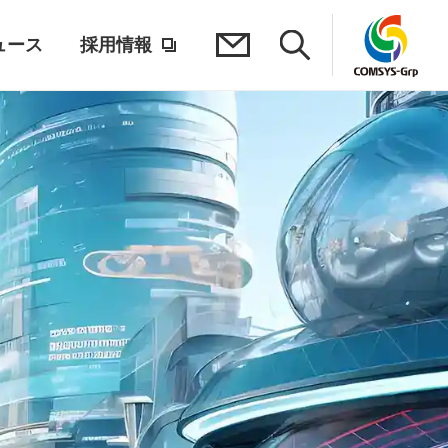
ュース
採用情報
豊かで
未知を楽し
サステナ
未来へ踏
IT技術で