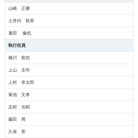
山崎 正勝
土井内 裕章
蓬田 倫也
執行役員
橘川 龍也
上山 圭司
上村 幸太郎
菊池 文孝
志村 光昭
藤田 周
久保 実