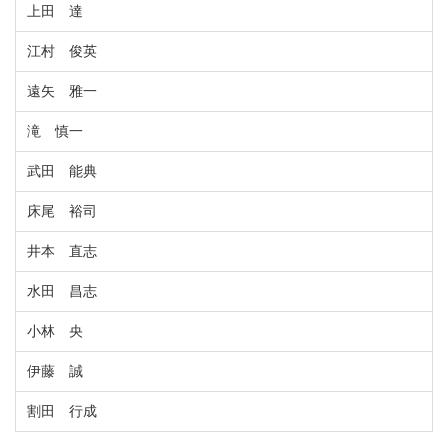
上田 達
江村 俊英
遠矢 雅一
滝 慎一
武田 能典
床尾 裕司
井本 直志
水田 昌志
小林 央
伊藤 誠
割田 行成