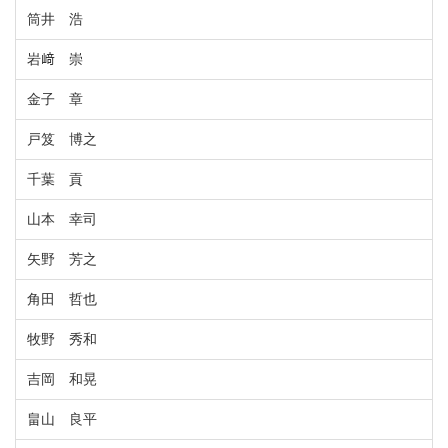
筒井 浩
岩﨑 崇
金子 章
戸笈 博之
千葉 貢
山本 幸司
矢野 芳之
角田 哲也
牧野 秀和
吉岡 和晃
畠山 良平